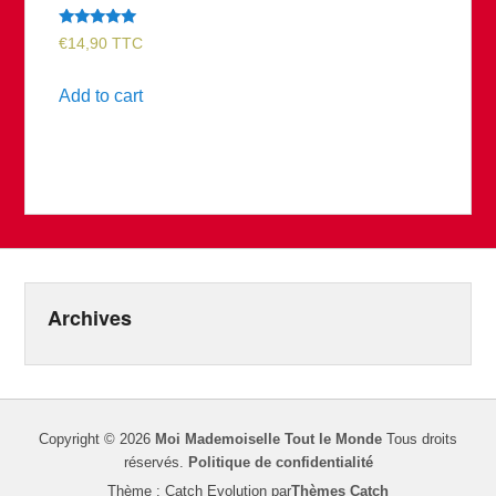
Rated
€
14,90
TTC
4.87
out of 5
Add to cart
Archives
Copyright © 2026
Moi Mademoiselle Tout le Monde
Tous droits
réservés.
Politique de confidentialité
Thème : Catch Evolution par
Thèmes Catch