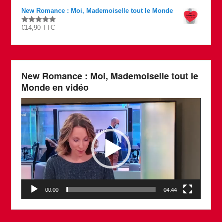
New Romance : Moi, Mademoiselle tout le Monde
€
14,90
TTC
Rated
4.87
out of 5
New Romance : Moi, Mademoiselle tout le
Monde en vidéo
Lecteur
vidéo
00:00
04:44